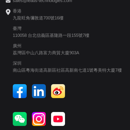
sales@leads-technologies.com
香港
九龍旺角彌敦道700號16樓
臺灣
110058 台北信義區基隆路一段155號7樓
廣州
荔灣區中山八路富力商貿大廈903A
深圳
南山區粵海街道高新區社區高新南七道1號粵美特大廈7樓