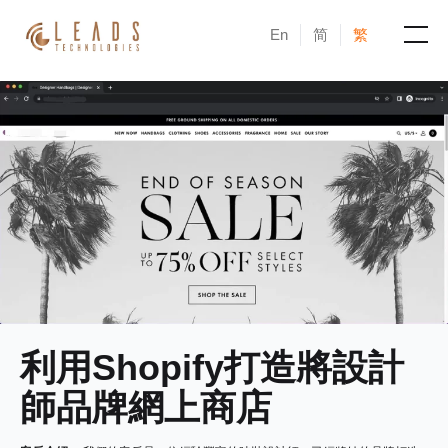
En
简
繁
產品
服務
成功案例
新聞與活動
部落格
利用Shopify打造將設計
關於凝新
師品牌網上商店