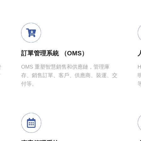
03
應用集成
訂單管理系統 （OMS）
發
OMS 重塑智慧銷售和供應鏈，管理庫
我們與一系列平臺集成，包
財
存、銷售訂單、客戶、供應商、裝運、交
淘寶，以及PayPal，
付等。