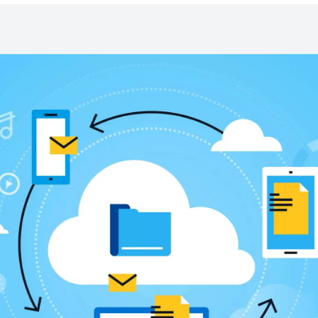
05
精美的列
我們使用者友好的介
ERP 託管
括報價單、銷售訂單
的ERP託管服務，因此您無需自己管理和維護伺
全級別優化託管ERP，並定期更新安全包。您可
同時將這些繁瑣的任務留給我們。
06
手機和平
我們的 iOS/Andr