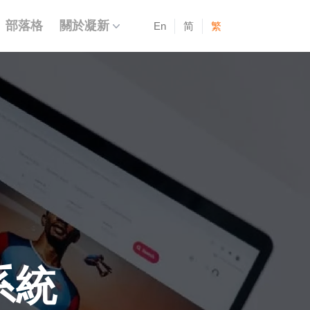
部落格
關於凝新
En
简
繁
P系統