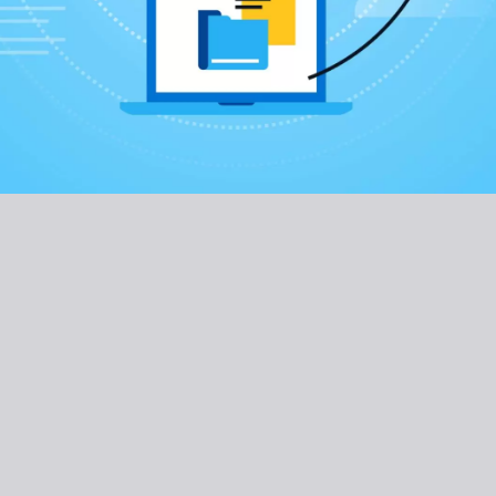
景，支援條碼和二維
07
文檔存儲
我們內置的文檔上傳
據許可權級別授予訪