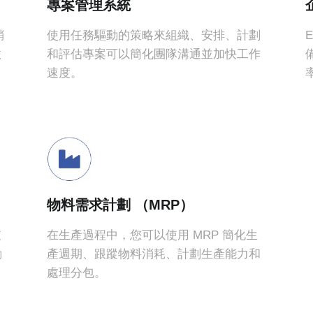
專案管理系統
04
銷
使用任務驅動的策略來組織、安排、計劃
靈活定製
效
和評估專案可以簡化團隊溝通並加快工作
速度。
我們的解決方案提供
位、表單和邏輯行為
求。
物料需求計劃 （MRP）
支
在生產過程中，您可以使用 MRP 簡化生
動
產週期、跟蹤物料消耗、計劃生產能力和
處理分包。