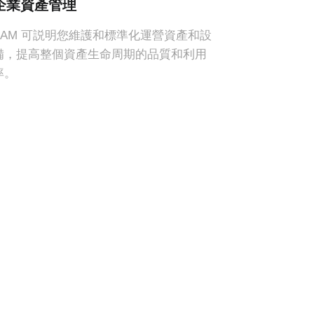
企業資產管理
EAM 可説明您維護和標準化運營資產和設
備，提高整個資產生命周期的品質和利用
率。
組織結構、業務流程、數據結構和欄
的完全定製，以滿足您業務的獨特需