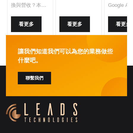
Analytics、
換與營收？本篇
Google Ana
Adobe Analytics
深入說明網站分
4的比較。
等，從功能、應
析的核心價值、
特的特性
看更多
看更多
看更多
用場景到導入建
常見工具、導入
和功能，
議，幫助企業選
流程、跨部門合
後 Cookie
出最佳分析方
作方式與成功關
為您的業
讓我們知道我們可以為您的業務做些
案。
鍵，幫助你打造
明智的決
什麼吧。
數據驅動的決策
基礎。
聯繫我們