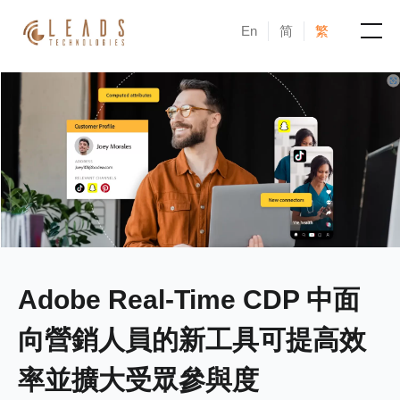
En
简
繁
產品
服務
成功案例
新聞與活動
部落格
Adobe Real-Time CDP 中面
關於凝新
向營銷人員的新工具可提高效
率並擴大受眾參與度