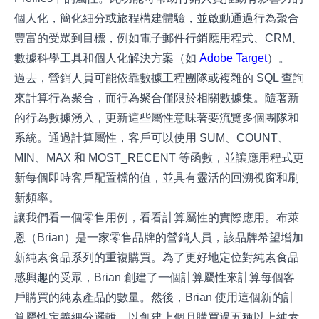
個人化，簡化細分或旅程構建體驗，並啟動通過行為聚合
豐富的受眾到目標，例如電子郵件行銷應用程式、CRM、
數據科學工具和個人化解決方案（如
Adobe Target
）。
過去，營銷人員可能依靠數據工程團隊或複雜的 SQL 查詢
來計算行為聚合，而行為聚合僅限於相關數據集。隨著新
的行為數據湧入，更新這些屬性意味著要流覽多個團隊和
系統。通過計算屬性，客戶可以使用 SUM、COUNT、
MIN、MAX 和 MOST_RECENT 等函數，並讓應用程式更
新每個即時客戶配置檔的值，並具有靈活的回溯視窗和刷
新頻率。
讓我們看一個零售用例，看看計算屬性的實際應用。布萊
恩（Brian）是一家零售品牌的營銷人員，該品牌希望增加
新純素食品系列的重複購買。為了更好地定位對純素食品
感興趣的受眾，Brian 創建了一個計算屬性來計算每個客
戶購買的純素產品的數量。然後，Brian 使用這個新的計
算屬性定義細分邏輯，以創建上個月購買過五種以上純素