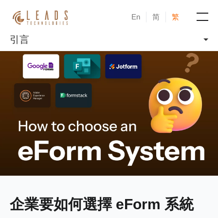
En
简
繁
引言
產品
服務
成功案例
新聞與活動
部落格
關於凝新
企業要如何選擇 eForm 系統