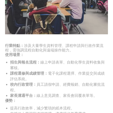
行業特點：
涉及大量學生資料管理、課程申請與行政作業流
程，需強調流程自動化與遠端操作能力。
使用場景：
招生與報名流程：
線上申請表單、自動化學生資料收集與
審核。
課程選修與成績管理：
電子化課程選擇、作業提交與成績
評估系統。
校內行政管理：
員工請假申請、經費報銷、自動化審批流
程。
家長溝通平台：
線上意見調查、家長會回覆表單等。
優勢：
提高行政效率，減少繁瑣的紙本流程。