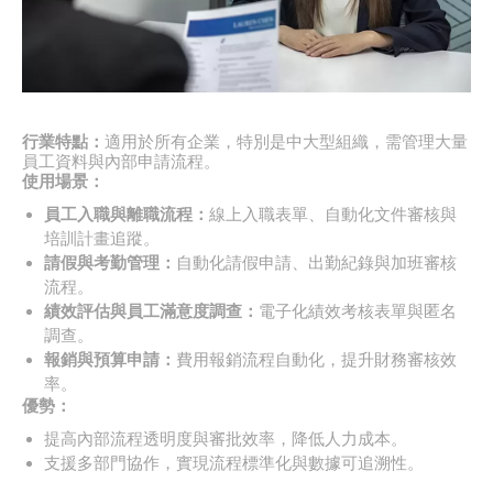
行業特點：
適用於所有企業，特別是中大型組織，需管理大量
員工資料與內部申請流程。
使用場景：
員工入職與離職流程：
線上入職表單、自動化文件審核與
培訓計畫追蹤。
請假與考勤管理：
自動化請假申請、出勤紀錄與加班審核
流程。
績效評估與員工滿意度調查：
電子化績效考核表單與匿名
調查。
報銷與預算申請：
費用報銷流程自動化，提升財務審核效
率。
優勢：
提高內部流程透明度與審批效率，降低人力成本。
支援多部門協作，實現流程標準化與數據可追溯性。