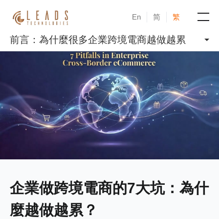
En
简
繁
前言：為什麼很多企業跨境電商越做越累
產品
服務
成功案例
新聞與活動
部落格
關於凝新
企業做跨境電商的7大坑：為什
麼越做越累？