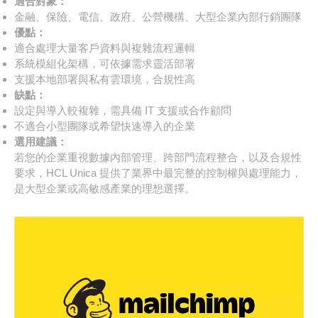
適合對象：
金融、保險、電信、政府、公營機構、大型企業內部行銷團隊
優點：
適合處理大量客戶資料與複雜流程邏輯
系統模組化架構，可依據需求靈活部署
支援本地部署與私有雲環境，合規性高
缺點：
設定與導入較複雜，需具備 IT 支援或合作顧問
不適合小型團隊或希望快速導入的企業
選用建議：
若您的企業重視數據內部管理、跨部門流程整合，以及合規性
要求，HCL Unica 提供了業界中最完整的控制權與處理能力，
是大型企業或高敏感產業的理想選擇。