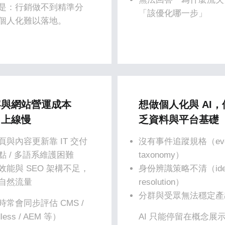
是：行銷做不到精準分
「該優化哪一步」
個人化難以落地。
容與網站營運成本
想做個人化與 AI，
、上線慢
乏資料與平台基礎
頁與內容更新靠 IT 交付
沒有事件追蹤規格（eve
點 / 多語系維護困難
taxonomy）
效能與 SEO 架構不足，
身份辨識策略不清（ident
自然流量
resolution）
分群與受眾無法穩定產
時常會同步評估 CMS /
less / AEM 等）
AI 只能停留在概念展