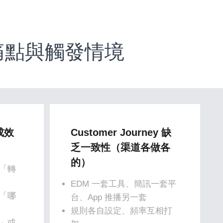
常見痛點與觸發情境
成效
Customer Journey 缺
乏一致性（渠道各做各
的）
「轉
EDM 一套工具、簡訊一套平
「哪
台、App 推播另一套
規則各自設定、頻率互相打
」或