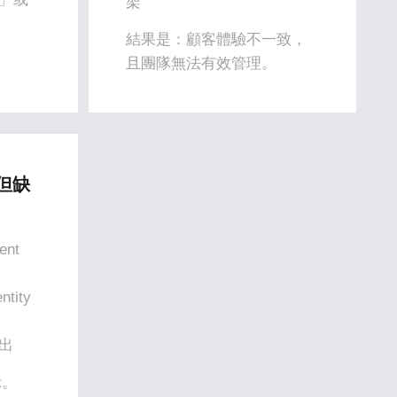
架
結果是：顧客體驗不一致，
且團隊無法有效管理。
但缺
nt
ity
出
示。