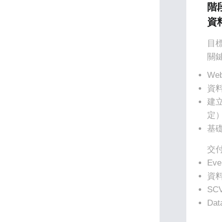
階段
資
目
關
We
資料
建立資
定
基礎
交
Ev
資料
SC
Da