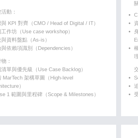
」
鍵活動：
C
 KPI 對齊（CMO / Head of Digital / IT）
資
工作坊（Use case workshop）
身
與資料盤點（As-is）
E
與依賴項識別（Dependencies）
付物：
清單與優先級（Use Case Backlog）
 MarTech 架構草圖（High-level
S
hitecture）
追
ase 1 範圍與里程碑（Scope & Milestones）
受