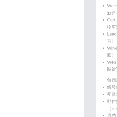
Wel
新會
Car
物車
Lea
育）
Wi
回）
Web 
關鍵
每個
觸發條
受眾定
動作
（Em
成功