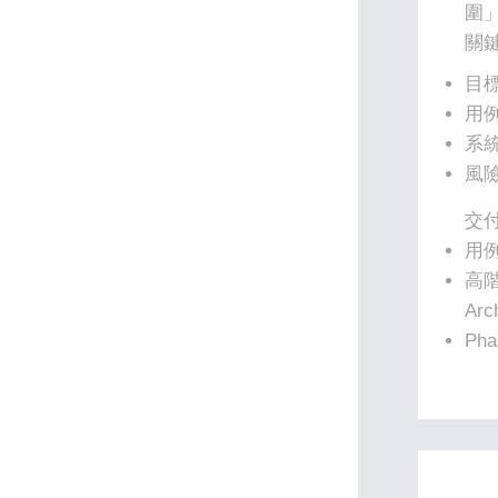
圍
關
目標與
用例
系統
風險
交
用例
高階
Arc
Ph