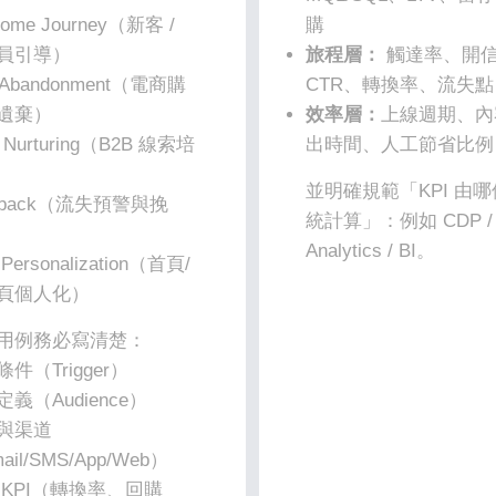
come Journey（新客 /
購
員引導）
旅程層：
觸達率、開
t Abandonment（電商購
CTR、轉換率、流失點
遺棄）
效率層：
上線週期、內
d Nurturing（B2B 線索培
出時間、人工節省比例
並明確規範「KPI 由
n-back（流失預警與挽
統計算」：例如 CDP /
Analytics / BI。
Personalization（首頁/
頁個人化）
用例務必寫清楚：
件（Trigger）
義（Audience）
與渠道
ail/SMS/App/Web）
 KPI（轉換率、回購