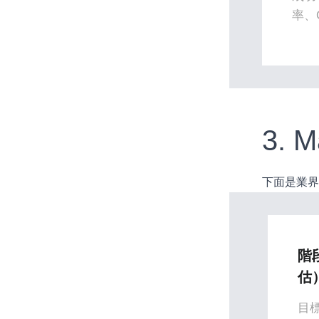
率、
3.
下面是業界
階
估
目