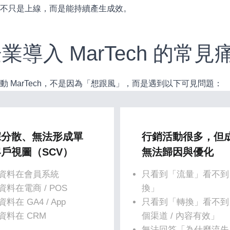
案不只是上線，而是能持續產生成效。
 企業導入 MarTech 的
動 MarTech，不是因為「想跟風」，而是遇到以下可見問題：
據分散、無法形成單
行銷活動很多，但
戶視圖（SCV）
無法歸因與優化
資料在會員系統
只看到「流量」看不到
資料在電商 / POS
換」
料在 GA4 / App
只看到「轉換」看不到
資料在 CRM
個渠道 / 內容有效」
無法回答「為什麼流失