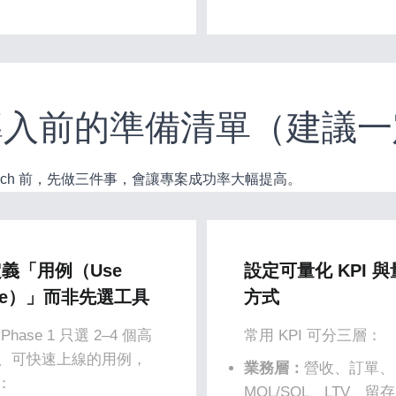
 導入前的準備清單（建議
rTech 前，先做三件事，會讓專案成功率大幅提高。
義「用例（Use
設定可量化 KPI 
se）」而非先選工具
方式
Phase 1 只選 2–4 個高
常用 KPI 可分三層：
、可快速上線的用例，
業務層：
營收、訂單、
：
MQL/SQL、LTV、留