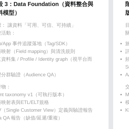
 3：Data Foundation（資料整合與
料模型）
標： 讓資料「可用、可信、可持續」
鍵活動：
b/App 事件追蹤落地（Tag/SDK）
旅
映射（Field mapping）與清洗規則
訊
料集 / Profile / Identity graph（視平台而
頻
）
S
分群驗證（Audience QA）
A
付物：
ent taxonomy v1（可執行版本）
M
映射表與ETL/ELT規格
V（Single Customer View）定義與驗證報告
K
ta QA 報告（缺值/延遲/重複）