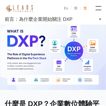
En
简
繁
前言：為什麼企業開始關注 DXP
產品
服務
成功案例
新聞與活動
部落格
關於凝新
什麼是 DXP？企業數位體驗平