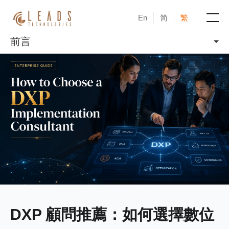
En
简
繁
前言
產品
服務
成功案例
新聞與活動
部落格
關於凝新
DXP 顧問推薦：如何選擇數位