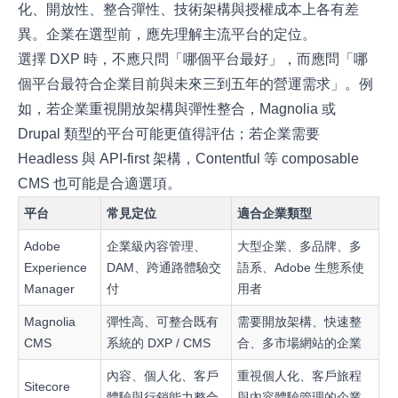
化、開放性、整合彈性、技術架構與授權成本上各有差
異。企業在選型前，應先理解主流平台的定位。
選擇 DXP 時，不應只問「哪個平台最好」，而應問「哪
個平台最符合企業目前與未來三到五年的營運需求」。例
如，若企業重視開放架構與彈性整合，Magnolia 或
Drupal 類型的平台可能更值得評估；若企業需要
Headless 與 API-first 架構，Contentful 等 composable
CMS 也可能是合適選項。
平台
常見定位
適合企業類型
Adobe
企業級內容管理、
大型企業、多品牌、多
Experience
DAM、跨通路體驗交
語系、Adobe 生態系使
Manager
付
用者
Magnolia
彈性高、可整合既有
需要開放架構、快速整
CMS
系統的 DXP / CMS
合、多市場網站的企業
內容、個人化、客戶
重視個人化、客戶旅程
Sitecore
體驗與行銷能力整合
與內容體驗管理的企業