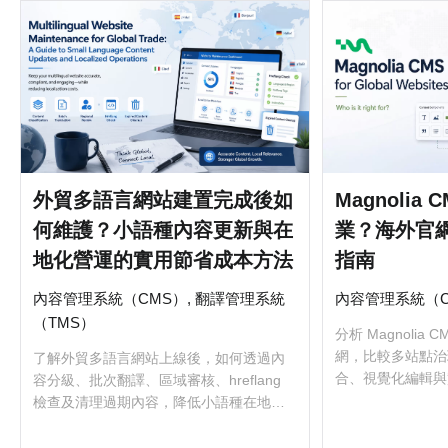
外貿多語言網站建置完成後如
Magnolia
何維護？小語種內容更新與在
業？海外官
地化營運的實用節省成本方法
指南
內容管理系統（CMS）, 翻譯管理系統
內容管理系統（C
（TMS）
分析 Magnolia
網，比較多站點治
了解外貿多語言網站上線後，如何透過內
合、視覺化編輯與
容分級、批次翻譯、區域審核、hreflang
業務複雜度判斷是
檢查及清理過期內容，降低小語種在地化
營運成本。