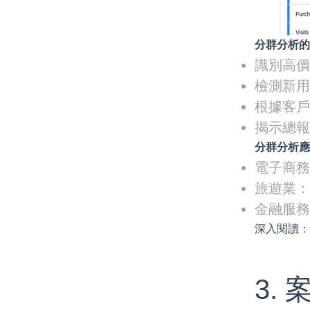
分群分析
識別高
檢測新
根據客
揭示總
分群分析
電子商
旅遊業
金融服
深入閱讀
3. 