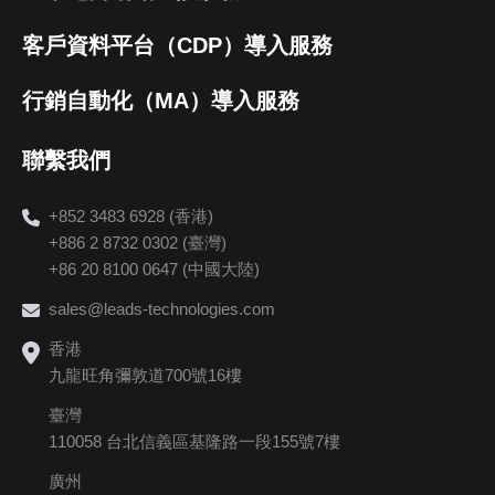
客戶資料平台（CDP）導入服務
行銷自動化（MA）導入服務
聯繫我們
+852 3483 6928 (香港)
+886 2 8732 0302 (臺灣)
+86 20 8100 0647 (中國大陸)
sales@leads-technologies.com
香港
九龍旺角彌敦道700號16樓
臺灣
110058 台北信義區基隆路一段155號7樓
廣州