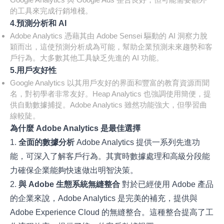
的工具來完成行銷堆棧。
4.預測分析和 AI
Adobe Analytics 憑藉其由 Adobe Sensei 驅動的 AI 洞察力脫
穎而出，這使預測分析成為可能，幫助企業預測未來趨勢和客
戶行為。大多數其他工具缺乏先進的 AI 功能。
5.用戶友好性
Google Analytics 以其用戶友好的界面和豐富的教育資源而聞
名，對初學者非常友好。Heap Analytics 也強調使用簡便，提
供自動數據捕捉。Adobe Analytics 雖然功能強大，但學習曲
線較陡。
為什麼 Adobe Analytics 是最佳選擇
1.
全面的數據分析
Adobe Analytics 提供一系列先進功
能，可深入了解客戶行為。其實時數據處理和高級分段能
力確保企業能夠快速做出明智決策。
2.
與 Adobe 生態系統無縫整合
對於已經使用 Adobe 產品
的企業來說，Adobe Analytics 是完美的補充，提供與
Adobe Experience Cloud 的無縫整合。這種整合提高了工