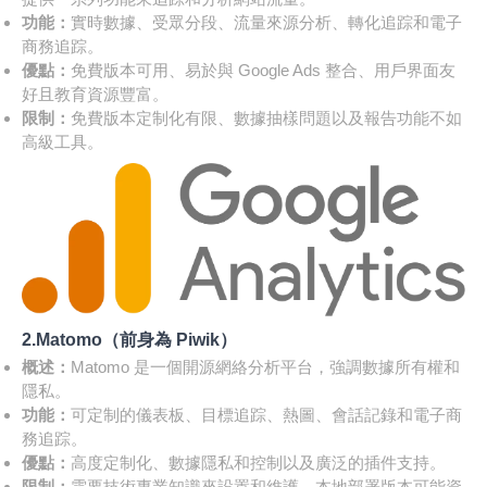
功能：
實時數據、受眾分段、流量來源分析、轉化追踪和電子
商務追踪。
優點：
免費版本可用、易於與 Google Ads 整合、用戶界面友
好且教育資源豐富。
限制：
免費版本定制化有限、數據抽樣問題以及報告功能不如
高級工具。
2.Matomo（前身為 Piwik）
概述：
Matomo 是一個開源網絡分析平台，強調數據所有權和
隱私。
功能：
可定制的儀表板、目標追踪、熱圖、會話記錄和電子商
務追踪。
優點：
高度定制化、數據隱私和控制以及廣泛的插件支持。
限制：
需要技術專業知識來設置和維護，本地部署版本可能資