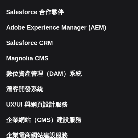
Salesforce 合作夥伴
Adobe Experience Manager (AEM)
Salesforce CRM
Magnolia CMS
數位資產管理（DAM）系統
潛客開發系統
UX/UI 與網頁設計服務
企業網站（CMS）建設服務
企業電商網站建設服務