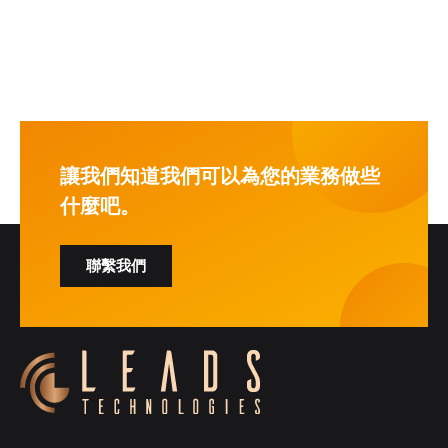
讓我們知道我們可以為您的業務做些
什麼吧。
聯繫我們