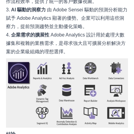
作流程效率，提供了統一的客戶數據視圖。
3.
AI 驅動的洞察力
由 Adobe Sensei 驅動的預測分析能力
賦予 Adobe Analytics 顯著的優勢。企業可以利用這些洞
察力，提前預測趨勢並主動優化策略。
4.
企業需求的擴展性
Adobe Analytics 設計用於處理大數
據集和複雜的業務需求，是尋求強大且可擴展分析解決方
案的企業級組織的理想選擇。